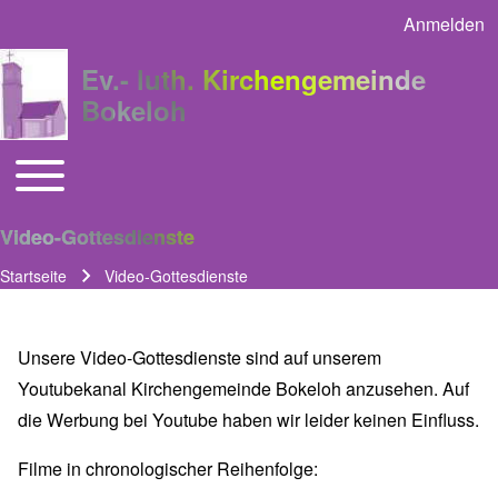
Anmelden
User acco
Ev.- luth. Kirchengemeinde
Bokeloh
Toggle main menu
Main navigation
Video-Gottesdienste
Startseite
Video-Gottesdienste
Pfadnavigation
Unsere Video-Gottesdienste sind auf unserem
Youtubekanal Kirchengemeinde Bokeloh anzusehen. Auf
die Werbung bei Youtube haben wir leider keinen Einfluss.
Filme in chronologischer Reihenfolge: