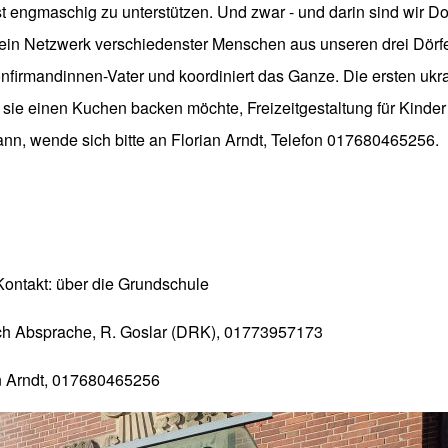
st engmaschig zu unterstützen. Und zwar - und darin sind wir 
n ein Netzwerk verschiedenster Menschen aus unseren drei Dörfe
onfirmandinnen-Vater und koordiniert das Ganze. Die ersten ukr
sie einen Kuchen backen möchte, Freizeitgestaltung für Kinder
nn, wende sich bitte an Florian Arndt, Telefon 017680465256.
Kontakt: über die Grundschule
ach Absprache, R. Goslar (DRK), 01773957173
an Arndt, 017680465256