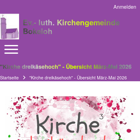
Anmelden
User acco
Ev.- luth. Kirchengemeinde
Bokeloh
Toggle main menu
Main navigation
"Kirche dreikäsehoch" - Übersicht März-Mai 2026
Startseite
"Kirche dreikäsehoch" - Übersicht März-Mai 2026
Pfadnavigation