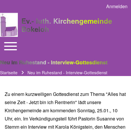
Anmelden
User acco
Ev.- luth. Kirchengemeinde
Bokeloh
Toggle main menu
Main navigation
Neu im Ruhestand - Interview-Gottesdienst
Startseite
Neu im Ruhestand - Interview-Gottesdienst
Pfadnavigation
Zu einem kurzweiligen Gottesdienst zum Thema "Alles hat
seine Zeit - Jetzt bin ich Rentnerin" lädt unsere
Kirchengemeinde am kommenden Sonntag, 25.01., 10
Uhr, ein. Im Verkündigungsteil führt Pastorin Susanne von
Stemm ein Interview mit Karola Königstein, den Menschen