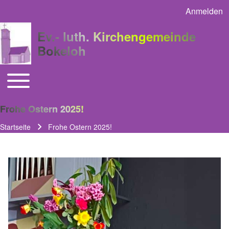
Anmelden
User acco
Ev.- luth. Kirchengemeinde
Bokeloh
Toggle main menu
Main navigation
Frohe Ostern 2025!
Startseite
Frohe Ostern 2025!
Pfadnavigation