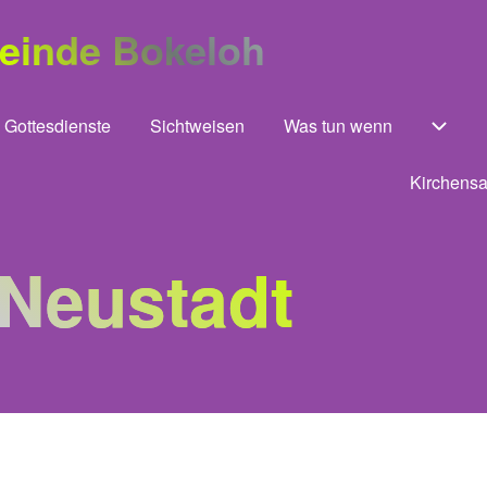
meinde Bokeloh
Gottesdienste
Sichtweisen
Was tun wenn
 von Unsere Gemeinde
Unter
Kirchensa
 Neustadt