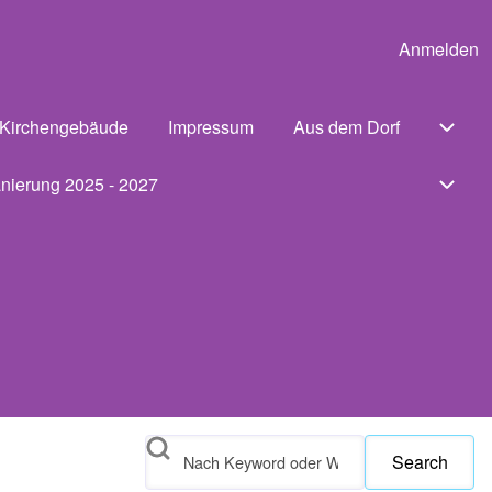
Anmelden
User 
Kirchengebäude
Impressum
Aus dem Dorf
navigation von Was tun wenn
Unter
nierung 2025 - 2027
Unter
Search