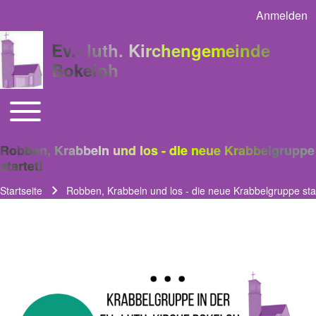
Anmelden
User acco
Ev.- luth. Kirchengemeinde
Bokeloh
Toggle main menu
Main navigation
Robben, Krabbeln und los - die neue Krabbelgruppe
startet!
Startseite
Robben, Krabbeln und los - die neue Krabbelgruppe star
Pfadnavigation